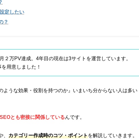
？
を設定したい
の？
月２万PV達成。4年目の現在は3サイトを運営しています。
事を用意しました！
のような効果・役割を持つのか』いまいち分からない人は多い
SEOとも密接に関係している
んです。
や、
カテゴリー作成時のコツ・ポイント
を解説していきます。