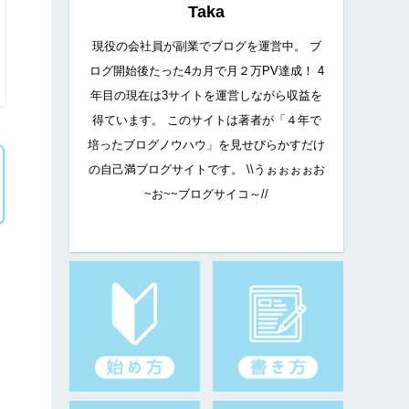
Taka
現役の会社員が副業でブログを運営中。 ブ
ログ開始後たった4カ月で月２万PV達成！ 4
年目の現在は3サイトを運営しながら収益を
得ています。 このサイトは著者が「４年で
培ったブログノウハウ」を見せびらかすだけ
の自己満ブログサイトです。 \\うぉぉぉぉお
~お~~ブログサイコ～//