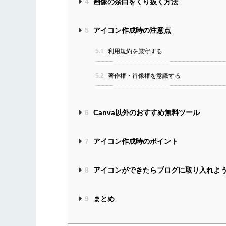
4
画像の余白をくり抜く方法
5
アイコン作成時の注意点
5.1
利用規約を厳守する
5.2
著作権・肖像権を意識する
6
Canva以外のおすすめ無料ツール
7
アイコン作成時のポイント
8
アイコンができたらブログに取り入れよ
9
まとめ