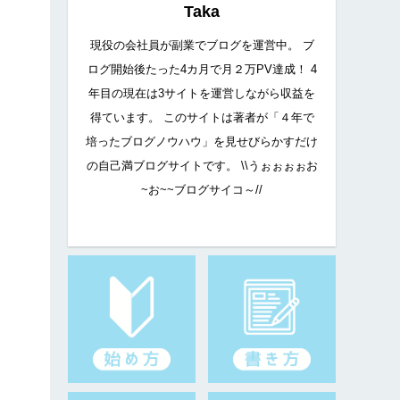
Taka
現役の会社員が副業でブログを運営中。 ブ
ログ開始後たった4カ月で月２万PV達成！ 4
年目の現在は3サイトを運営しながら収益を
得ています。 このサイトは著者が「４年で
培ったブログノウハウ」を見せびらかすだけ
の自己満ブログサイトです。 \\うぉぉぉぉお
~お~~ブログサイコ～//